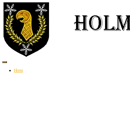
Slå
på/av
Hem
navigering