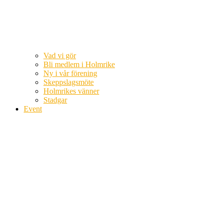
Vad vi gör
Bli medlem i Holmrike
Ny i vår förening
Skeppslagsmöte
Holmrikes vänner
Stadgar
Event