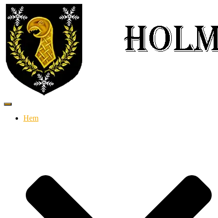
Slå
på/av
Hem
navigering