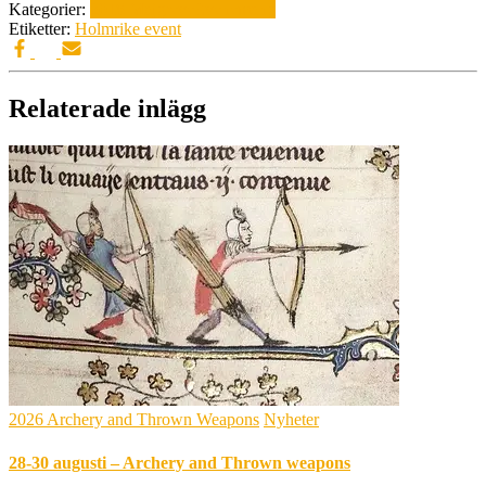
Kategorier:
2018 Majgreve
Evenemang
Etiketter:
Holmrike event
Relaterade inlägg
2026 Archery and Thrown Weapons
Nyheter
28-30 augusti – Archery and Thrown weapons