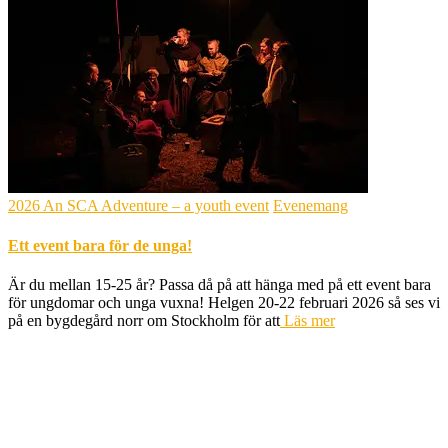
2026 An SCA Adventure – a youth event
Evenemang
Ett event bara för de unga!
Är du mellan 15-25 år? Passa då på att hänga med på ett event bara
för ungdomar och unga vuxna! Helgen 20-22 februari 2026 så ses vi
på en bygdegård norr om Stockholm för att
Läs mer
Hestia | Utvecklat av
ThemeIsle